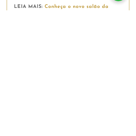
LEIA MAIS:
Conheça o novo salão da
Churrascaria Palace (post no Visit Rio).
LEIA MAIS:
– Modo de Usar: Conheça a Experiência
Palace
ESCUTE A NOSSA TRILHA SONORA
Uma seleção criada para celebrar os 70
anos da Churrascaria Palace: são 70
canções, de 70 artistas.
https://open.spotify.com/playlist/18KYt8ZsRTpISu
si=6cgONa2mQk6jS7xmLOJotw&pi=u-
gHHKOtnsTbWt
SERVIÇO
Churrascaria Palace: Rua Rodolfo Dantas
16, Copacabana, Rio de Janeiro. Tel. +55
(21) 2541-5898.