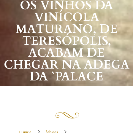
OS VINHOS DA
VINÍCOLA
MATURANO, DE
TERESÓPOLIS,
ACABAM DE
CHEGAR NA ADEGA
DA `PALACE
5
5

início
Bebidas