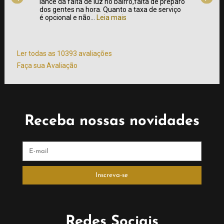
a de
lance da falta de luz no bairro,falta de preparo
foi bem
sto x
dos gentes na hora. Quanto a taxa de serviço
clássic
é opcional e não...
Leia mais
churras
atendim
mais
Ler todas as 10393 avaliações
Faça sua Avaliação
Receba nossas novidades
Redes Sociais