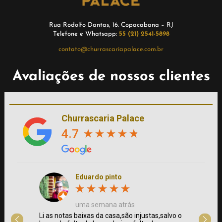
Rua Rodolfo Dantas, 16. Copacabana – RJ
Telefone e Whatsapp:
55 (21) 2541-5898
contato@churrascariapalace.com.br
Avaliações de nossos clientes
Churrascaria Palace
4.7
Eduardo pinto
uma semana atrás
 e
Li as notas baixas da casa,são injustas,salvo o
Fui à C