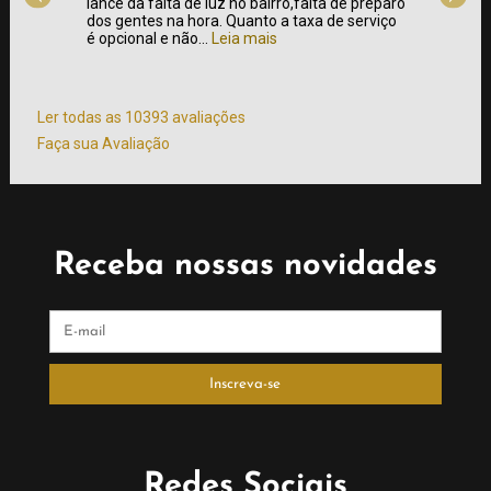
a de
lance da falta de luz no bairro,falta de preparo
foi bem
sto x
dos gentes na hora. Quanto a taxa de serviço
clássic
é opcional e não...
Leia mais
churras
atendim
mais
Ler todas as 10393 avaliações
Faça sua Avaliação
Receba nossas novidades
Redes Sociais