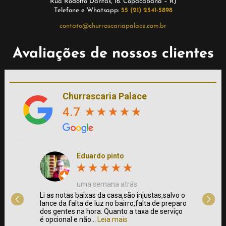
Rua Rodolfo Dantas, 16. Copacabana – RJ
Telefone e Whatsapp:
55 (21) 2541-5898
contato@churrascariapalace.com.br
Avaliações de nossos clientes
Churrascaria Palace
4.7
Eduardo pinto
uma semana atrás
 e
Li as notas baixas da casa,são injustas,salvo o
Fui à C
a de
lance da falta de luz no bairro,falta de preparo
foi bem
sto x
dos gentes na hora. Quanto a taxa de serviço
clássic
é opcional e não...
Leia mais
churras