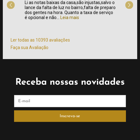
 e
Li as notas baixas da casa,são injustas,salvo o
Fui à C
a de
lance da falta de luz no bairro,falta de preparo
foi bem
sto x
dos gentes na hora. Quanto a taxa de serviço
clássic
é opcional e não...
Leia mais
churras
atendim
mais
Ler todas as 10393 avaliações
Faça sua Avaliação
Receba nossas novidades