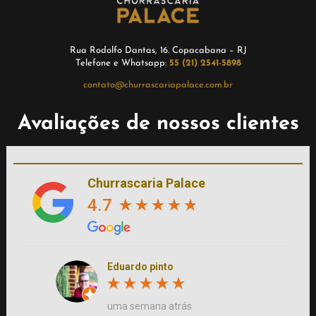
Rua Rodolfo Dantas, 16. Copacabana – RJ
Telefone e Whatsapp:
55 (21) 2541-5898
contato@churrascariapalace.com.br
Avaliações de nossos clientes
Churrascaria Palace
4.7
Eduardo pinto
uma semana atrás