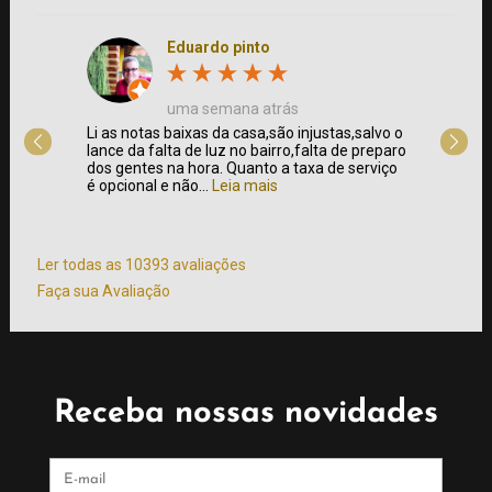
Eduardo pinto
uma semana atrás
 e
Li as notas baixas da casa,são injustas,salvo o
Fui à C
a de
lance da falta de luz no bairro,falta de preparo
foi bem
sto x
dos gentes na hora. Quanto a taxa de serviço
clássic
é opcional e não...
Leia mais
churras
atendim
mais
Ler todas as 10393 avaliações
Faça sua Avaliação
Receba nossas novidades