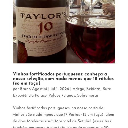
Vinhos fortificados portugueses: conheça a
nossa seleção, com nada menos que 18 rótulos
(só em taça)
por
Bruno Agostini
|
jul 1, 2026
|
Adega
,
Bebidas
,
Bufê
,
Experiência Palace
,
Palace 75 anos
,
Sobremesas
Vinhos fortificados portugueses: na nossa carta de
vinhos são nada menos que 17 Portos (15 em taça), além
de dois Madeiras e um Moscatel de Setúbal (esses três
também em taça), o que totaliza nada menos que 20