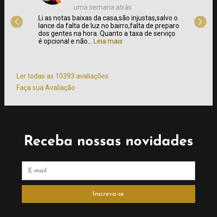
uma semana atrás
 e
Li as notas baixas da casa,são injustas,salvo o
Fui à C
a de
lance da falta de luz no bairro,falta de preparo
foi bem
sto x
dos gentes na hora. Quanto a taxa de serviço
clássic
é opcional e não...
Leia mais
churras
atendim
mais
Ler todas as 10393 avaliações
Faça sua Avaliação
Receba nossas novidades