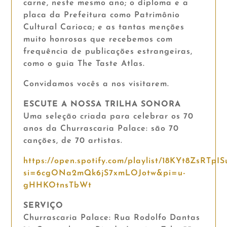
carne, neste mesmo ano; o diploma e a
placa da Prefeitura como Patrimônio
Cultural Carioca; e as tantas menções
muito honrosas que recebemos com
frequência de publicações estrangeiras,
como o guia The Taste Atlas.
Convidamos vocês a nos visitarem.
ESCUTE A NOSSA TRILHA SONORA
Uma seleção criada para celebrar os 70
anos da Churrascaria Palace: são 70
canções, de 70 artistas.
https://open.spotify.com/playlist/18KYt8ZsRTpISu
si=6cgONa2mQk6jS7xmLOJotw&pi=u-
gHHKOtnsTbWt
SERVIÇO
Churrascaria Palace: Rua Rodolfo Dantas