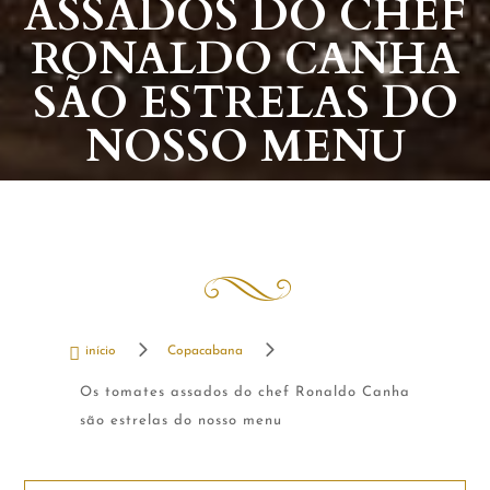
ASSADOS DO CHEF
RONALDO CANHA
SÃO ESTRELAS DO
NOSSO MENU
5
5

início
Copacabana
Os tomates assados do chef Ronaldo Canha
são estrelas do nosso menu