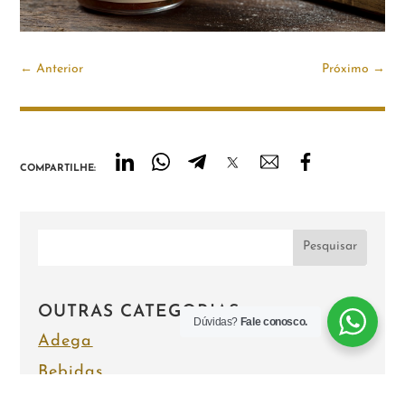
←
Anterior
Próximo
→
COMPARTILHE:
Pesquisar
OUTRAS CATEGORIAS
Dúvidas?
Fale conosco.
Adega
Bebidas
blog