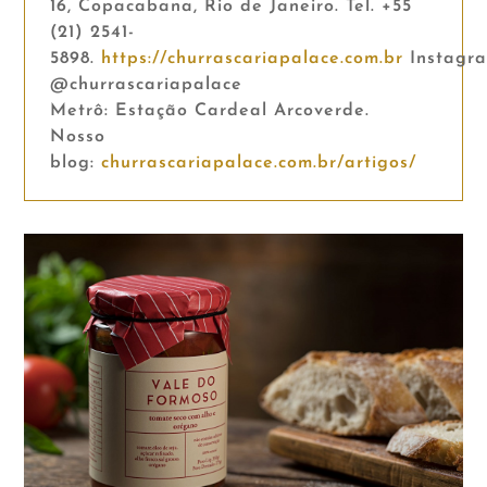
16, Copacabana, Rio de Janeiro. Tel. +55
(21) 2541-
5898.
https://churrascariapalace.com.br
Instagra
@churrascariapalace
Metrô: Estação Cardeal Arcoverde.
Nosso
blog:
churrascariapalace.com.br/artigos/